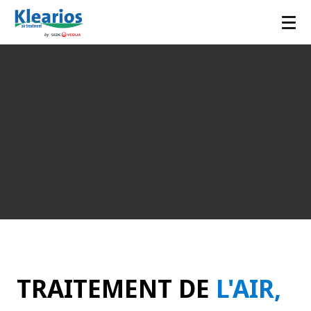
K
l
e
a
r
i
o
s
TRAITEMENT DE
L'AIR,